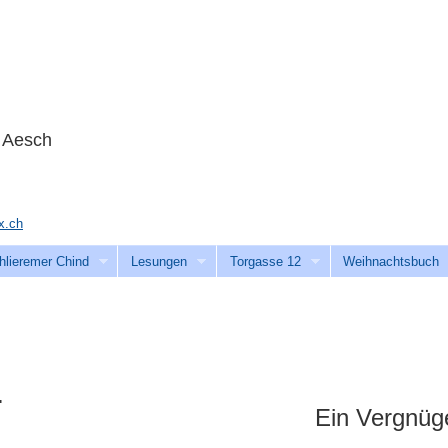
n Aesch
.ch
hlieremer Chind
Lesungen
Torgasse 12
Weihnachtsbuch
.
Ein Vergnüge