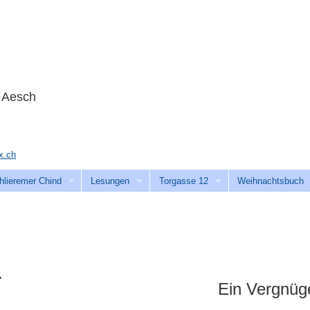
n Aesch
.ch
hlieremer Chind
Lesungen
Torgasse 12
Weihnachtsbuch
.
Ein Vergnüge