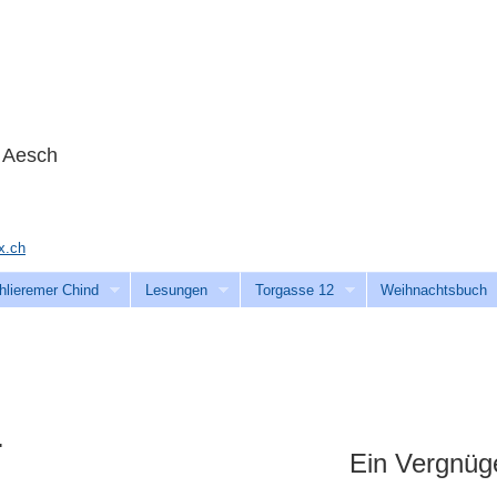
n Aesch
.ch
hlieremer Chind
Lesungen
Torgasse 12
Weihnachtsbuch
.
Ein Vergnüge